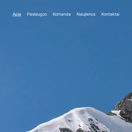
Apie
Paslaugos
Komanda
Naujienos
Kontaktai