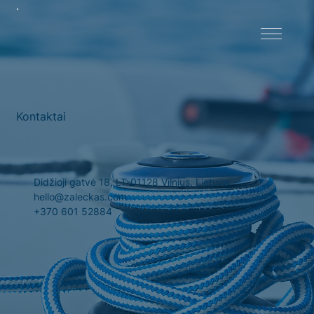
Kontaktai
Didžioji gatvė 18, LT-01128 Vilnius, Lietuva
hello@zaleckas.com
+370 601 52884