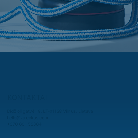
KONTAKTAI
Didžioji gatvė 18, LT-01128 Vilnius, Lietuva
hello@zaleckas.com
+370 601 52884